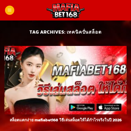
Skip
to
content
TAG ARCHIVES:
เทคนิคปั่นสล็อต
สล็อตแตกง่าย mafiabet168 วิธีเล่นสล็อตให้ได้กำไรจริงในปี 2026