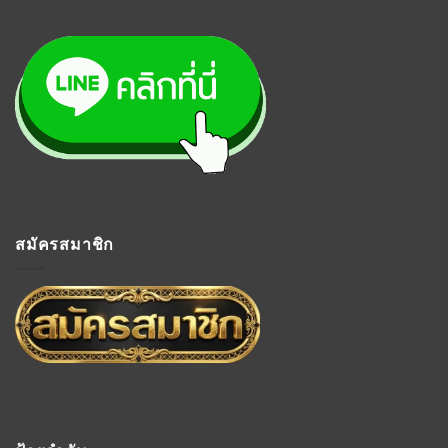
สมัครสมาชิก