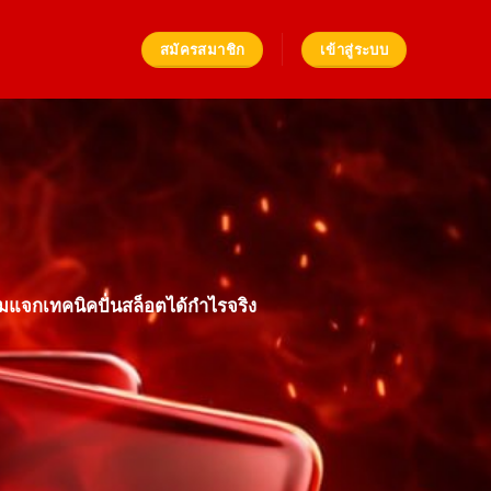
สมัครสมาชิก
เข้าสู่ระบบ
แจกเทคนิคปั่นสล็อตได้กำไรจริง