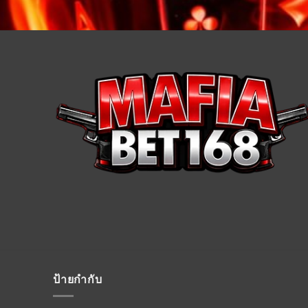
ป้ายกำกับ