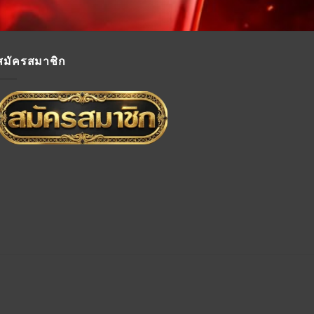
สมัครสมาชิก