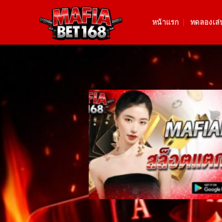
Skip
to
หน้าแรก
ทดลองเล่
content