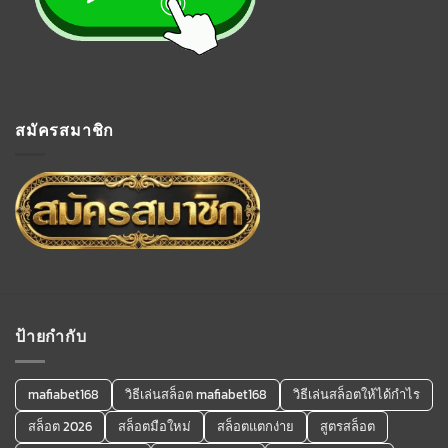
สมัครสมาชิก
ป้ายกำกับ
mafiabet168
วิธีเล่นสล็อต mafiabet168
วิธีเล่นสล็อตให้ได้กำไร
สล็อต 2026
สล็อตมือใหม่
สล็อตแตกง่าย
สูตรสล็อต