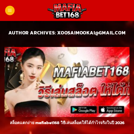
Skip
to
content
AUTHOR ARCHIVES:
XOOSAIMOOKAI@GMAIL.COM
สล็อตแตกง่าย mafiabet168 วิธีเล่นสล็อตให้ได้กำไรจริงในปี 2026